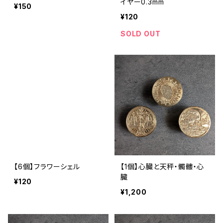
イヤー0.3mm
¥150
¥120
SOLD OUT
【6個】フラワーシェル
【1個】心臓と天秤・髑髏・心
臓
¥120
¥1,200