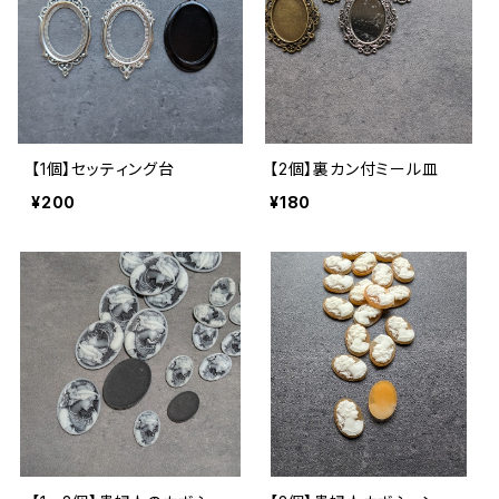
【1個】セッティング台
【2個】裏カン付ミール皿
¥200
¥180