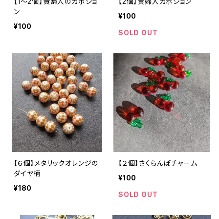
【1～2個】貴婦人のカボショ
【2個】貴婦人カボション
ン
¥100
¥100
SOLD OUT
【６個】メタリックオレンジの
【２個】さくらんぼチャーム
ダイヤ柄
¥100
¥180
SOLD OUT